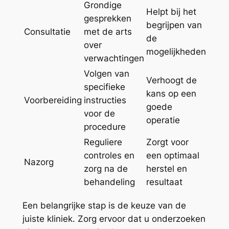
Grondige
Helpt bij het
gesprekken
begrijpen van
Consultatie
met de arts
de
over
mogelijkheden
verwachtingen
Volgen van
Verhoogt de
specifieke
kans op een
Voorbereiding
instructies
goede
voor de
operatie
procedure
Reguliere
Zorgt voor
controles en
een optimaal
Nazorg
zorg na de
herstel en
behandeling
resultaat
Een belangrijke stap is de keuze van de
juiste kliniek. Zorg ervoor dat u onderzoeken